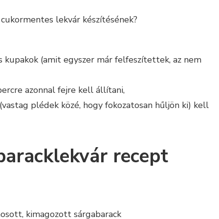
ó cukormentes lekvár készítésének?
es kupakok (amit egyszer már felfeszítettek, az nem
rcre azonnal fejre kell állítani,
(vastag plédek közé, hogy fokozatosan hűljön ki) kell
aracklekvár recept
osott, kimagozott sárgabarack