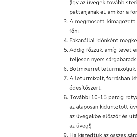
(Így az üvegek tovább ste
pattanjanak el, amikor a fo
A megmosott, kimagozott s
főni.
Fakanállal időnként megke
Addig főzzük, amíg levet 
teljesen nyers sárgabarack
Botmixerrel leturmixoljuk.
A leturmixolt, forrásban l
édesítőszert.
További 10-15 percig rotyo
az alaposan kidunsztolt üv
az üvegekbe először és után
az üveg!)
Ha kiszedtük az összes sár