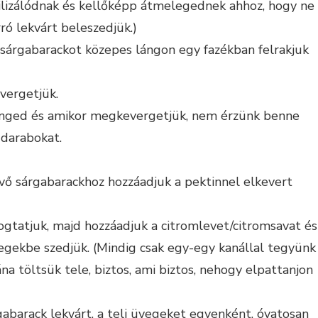
rilizálódnak és kellőképp átmelegednek ahhoz, hogy ne
rró lekvárt beleszedjük.)
árgabarackot közepes lángon egy fazékban felrakjuk
vergetjük.
enged és amikor megkevergetjük, nem érzünk benne
 darabokat.
évő sárgabarackhoz hozzáadjuk a pektinnel elkevert
gtatjuk, majd hozzáadjuk a citromlevet/citromsavat és
egekbe szedjük. (Mindig csak egy-egy kanállal tegyünk
a töltsük tele, biztos, ami biztos, nehogy elpattanjon
gabarack lekvárt, a teli üvegeket egyenként, óvatosan