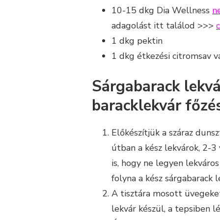
10-15 dkg Dia Wellness
n
adagolást itt találod >>>
1 dkg pektin
1 dkg étkezési citromsav va
Sárgabarack lekvá
baracklekvár főzé
Előkészítjük a száraz duns
útban a kész lekvárok, 2-3
is, hogy ne legyen lekváros
folyna a kész sárgabarack l
A tisztára mosott üvegeket
lekvár készül, a tepsiben l