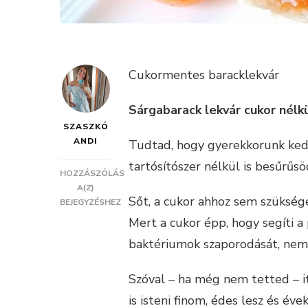
Cukormentes baracklekvár
Sárgabarack lekvár cukor nélk
SZASZKÓ
ANDI
Tudtad, hogy gyerekkorunk k
tartósítószer nélkül is besűrűsö
HOZZÁSZÓLÁS
CUKORMENTES
A(Z)
Sőt, a cukor ahhoz sem szüksége
BARACKLEKVÁR
BEJEGYZÉSHEZ
TARTÓSÍTÓSZER
Mert a cukor épp, hogy segíti 
NÉLKÜL
baktériumok szaporodását, nem 
Szóval – ha még nem tetted – it
is isteni finom, édes lesz és évek