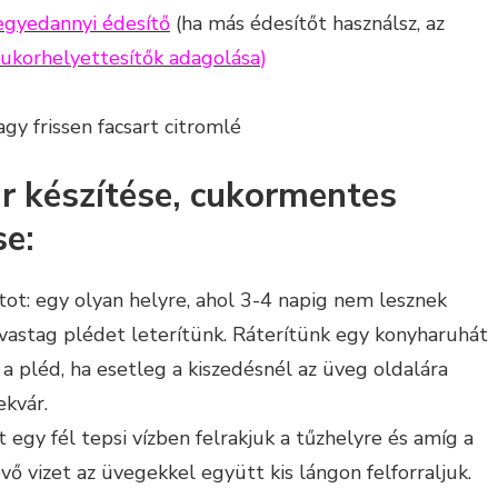
egyedannyi édesítő
(ha más édesítőt használsz, az
cukorhelyettesítők adagolása
)
gy frissen facsart citromlé
r készítése, cukormentes
se:
ztot: egy olyan helyre, ahol 3-4 napig nem lesznek
 vastag plédet leterítünk. Ráterítünk egy konyharuhát
 a pléd, ha esetleg a kiszedésnél az üveg oldalára
ekvár.
 egy fél tepsi vízben felrakjuk a tűzhelyre és amíg a
évő vizet az üvegekkel együtt kis lángon felforraljuk.