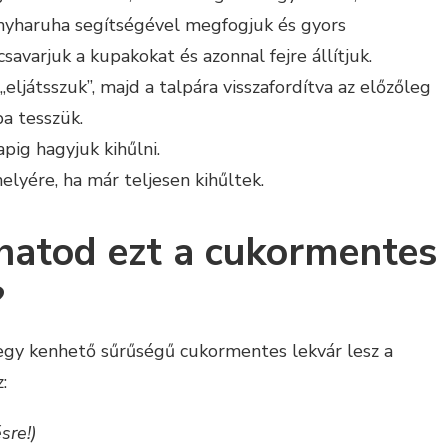
konyharuha segítségével megfogjuk és gyors
avarjuk a kupakokat és azonnal fejre állítjuk.
eljátsszuk”, majd a talpára visszafordítva az előzőleg
ba tesszük.
pig hagyjuk kihűlni.
elyére, ha már teljesen kihűltek.
hatod ezt a cukormentes
?
 egy kenhető sűrűségű cukormentes lekvár lesz a
:
sre!)