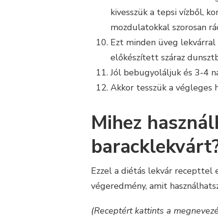
kivesszük a tepsi vízből, 
mozdulatokkal szorosan rács
Ezt minden üveg lekvárral „
előkészített száraz dunszt
Jól bebugyoláljuk és 3-4 na
Akkor tesszük a végleges h
Mihez használ
baracklekvárt
Ezzel a diétás lekvár recepttel
végeredmény, amit használhatsz
(Receptért kattints a megnevezé