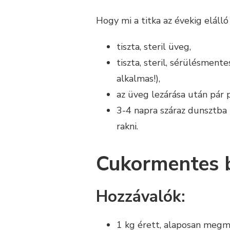
Hogy mi a titka az évekig eláll
tiszta, steril üveg,
tiszta, steril, sérülésment
alkalmas!),
az üveg lezárása után pár pe
3-4 napra száraz dunsztba 
rakni.
Cukormentes b
Hozzávalók:
1 kg érett, alaposan megm