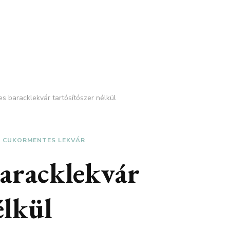
s baracklekvár tartósítószer nélkül
CUKORMENTES LEKVÁR
aracklekvár
élkül