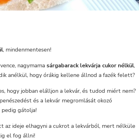
ül
, mindenmentesen!
edvence, nagymama
sárgabarack lekvárja cukor nélkül
,
dik anélkül, hogy órákig kellene állnod a fazék felett?
s, hogy jobban elálljon a lekvár, és tudod miért nem?
a penészedést és a lekvár megromlását okozó
pedig gátolja!
t az ideje elhagyni a cukrot a lekvárból, mert nélküle
ig el fog állni!