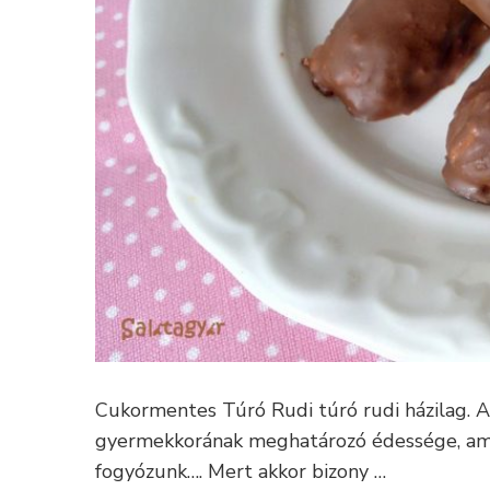
Cukormentes Túró Rudi túró rudi házilag. 
gyermekkorának meghatározó édessége, amit
fogyózunk…. Mert akkor bizony …