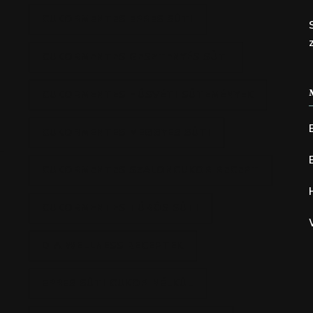
CUKORMENTES EPRES SÜTI
CUKORMENTES GESZTENYÉS SÜTI
CUKORMENTES HÚSVÉTI SÜTEMÉNYEK
CUKORMENTES MEGGYES SÜTI
CUKORMENTES SZALONCUKOR RECEPT
CUKORMENTES TÚRÓS SÜTI
DIA WELLNESS RECEPTEK
EPRES SÜTI CUKOR NÉLKÜL