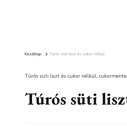
Kezdőlap
Túrós süti liszt és cukor nélkül
Túrós süti liszt és cukor nélkül, cukorment
Túrós süti lisz