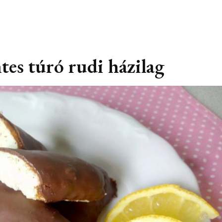
T
tes túró rudi házilag