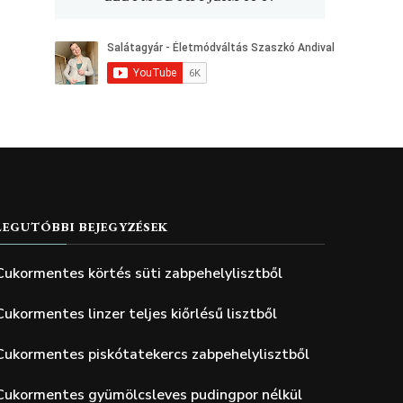
LEGUTÓBBI BEJEGYZÉSEK
Cukormentes körtés süti zabpehelylisztből
Cukormentes linzer teljes kiőrlésű lisztből
Cukormentes piskótatekercs zabpehelylisztből
Cukormentes gyümölcsleves pudingpor nélkül