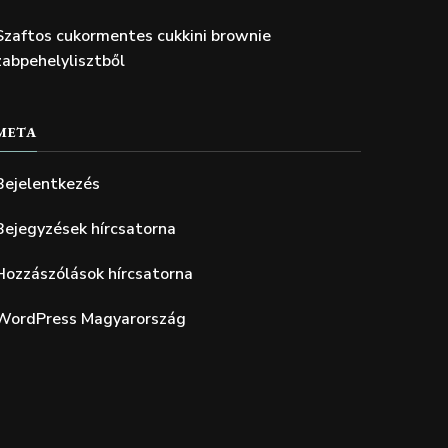
Szaftos cukormentes cukkini brownie
zabpehelylisztből
META
Bejelentkezés
Bejegyzések hírcsatorna
Hozzászólások hírcsatorna
WordPress Magyarország