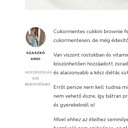
Cukormentes cukkini brownie feh
cukormentesen, de még édesítős
SZASZKÓ
Van viszont rostokban és vitami
ANDI
köszönhetően hozzáadott zsirad
és alacsonyabb a kész diétás s
HOZZÁSZÓLÁS
SZAFTOS
A(Z)
CUKORMENTES
BEJEGYZÉSHEZ
Erről persze nem kell tudnia mi
CUKKINI
nem vehető észre, így bátran p
BROWNIE
ZABPEHELYLISZTBŐL
és gyerekeknél is!
Mivel ehhez az ételhez semmily