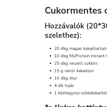
Cukormentes c
Hozzávalók (20*30
szelethez):
20 dkg magas kakaótartal
10 dkg MyProtein Instant O
25 dkg reszelt cukkini
15 g natúr kakaópor
10 dkg skyr
4 db tojás
1 késhegynyi szódabikarbó