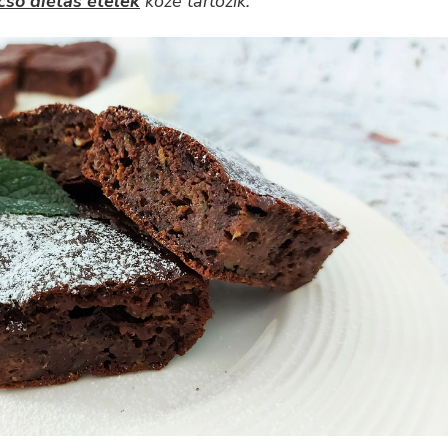
csó diétás ételek
közé tartozik.