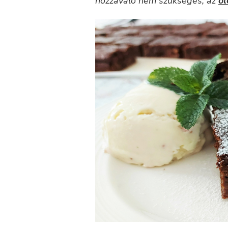
hozzávaló nem szükséges, az
ol