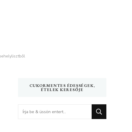
ehelylisztből
CUKORMENTES ÉDESSÉGEK,
ÉTELEK KERESŐJE
Keres
valamit?