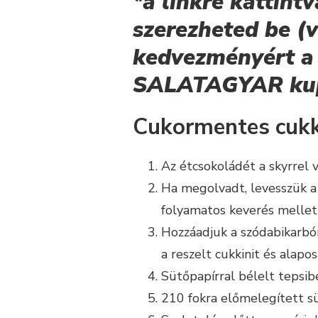
*a linkre kattin
szerezheted be (
kedvezményért a 
SALATAGYAR kup
Cukormentes cukki
Az étcsokoládét a skyrrel 
Ha megolvadt, levesszük a 
folyamatos keverés mellet
Hozzáadjuk a szódabikarbón
a reszelt cukkinit és alapo
Sütőpapírral bélelt tepsib
210 fokra előmelegített sü