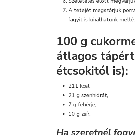
Szeletelés előtt megvárjuk,
A tetejét megszórjuk porrá
fagyit is kínálhatunk mellé.
100 g cukorme
átlagos tápért
étcsokitól is):
211 kcal,
21 g szénhidrát,
7 g fehérje,
10 g zsír.
Ha szeretnél fogy