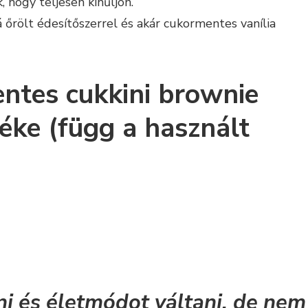
 hogy teljesen kihűljön.
 őrölt édesítőszerrel és akár cukormentes vanília
ntes cukkini brownie
éke (függ a használt
ni és
életmódot váltani,
de nem