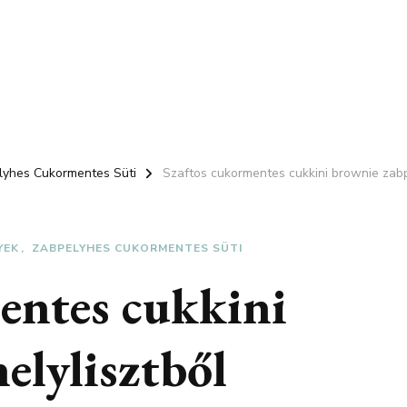
lyhes Cukormentes Süti
Szaftos cukormentes cukkini brownie zabp
YEK
ZABPELYHES CUKORMENTES SÜTI
entes cukkini
elylisztből