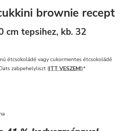
ukkini brownie recept
 cm tepsihez, kb. 32
mú étcsokoládé vagy cukormentes étcsokoládé
ats zabpehelyliszt (
ITT VESZEM!
)*
na