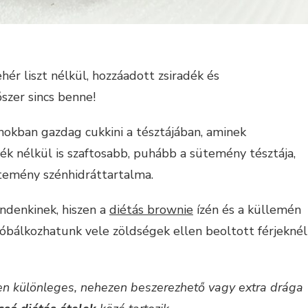
ér liszt nélkül, hozzáadott zsiradék és
zer sincs benne!
nokban gazdag cukkini a tésztájában, aminek
ék nélkül is szaftosabb, puhább a sütemény tésztája,
ütemény szénhidráttartalma.
ndenkinek, hiszen a
diétás brownie
ízén és a küllemén
róbálkozhatunk vele zöldségek ellen beoltott férjeknél
en különleges, nehezen beszerezhető vagy extra drága