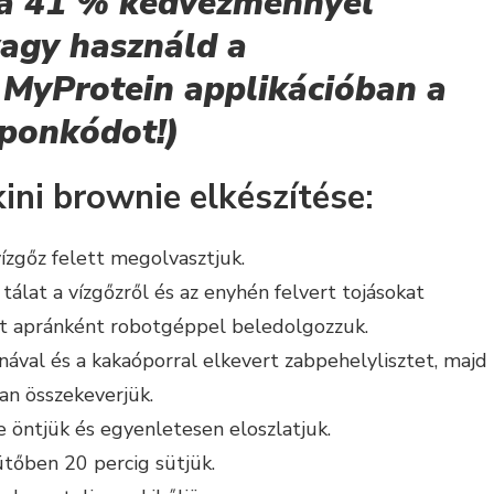
tva 41 % kedvezménnyel
vagy használd a
MyProtein applikációban a
onkódot!)
ni brownie elkészítése:
vízgőz felett megolvasztjuk.
tálat a vízgőzről és az enyhén felvert tojásokat
t apránként robotgéppel beledolgozzuk.
ával és a kakaóporral elkevert zabpehelylisztet, majd
san összekeverjük.
e öntjük és egyenletesen eloszlatjuk.
tőben 20 percig sütjük.