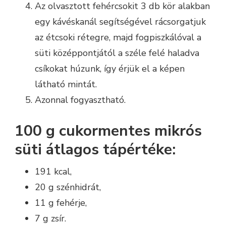
Az olvasztott fehércsokit 3 db kör alakban
egy kávéskanál segítségével rácsorgatjuk
az étcsoki rétegre, majd fogpiszkálóval a
süti középpontjától a széle felé haladva
csíkokat húzunk, így érjük el a képen
látható mintát.
Azonnal fogyasztható.
100 g cukormentes mikrós
süti átlagos tápértéke:
191 kcal,
20 g szénhidrát,
11 g fehérje,
7 g zsír.