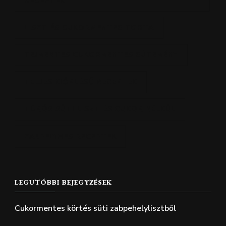
RECEPTEK
LISZT ÉS CUKORMENTES TORTA
TEJMENTES CUKORMENTES SÜTEMÉNY
TELJES KIŐRLÉSŰ RECEPTEK
TÚRÓS SÜTI LISZT ÉS CUKOR NÉLKÜL
ZABPELYHES RECEPTEK
LEGUTÓBBI BEJEGYZÉSEK
Cukormentes körtés süti zabpehelylisztből