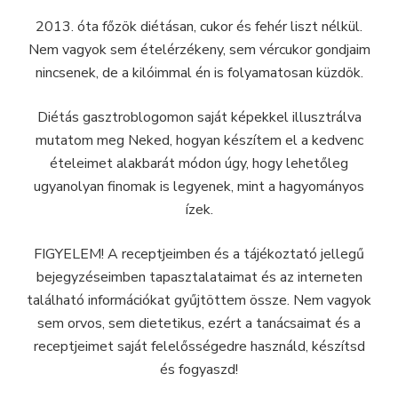
2013. óta főzök diétásan, cukor és fehér liszt nélkül.
Nem vagyok sem ételérzékeny, sem vércukor gondjaim
nincsenek, de a kilóimmal én is folyamatosan küzdök.
Diétás gasztroblogomon saját képekkel illusztrálva
mutatom meg Neked, hogyan készítem el a kedvenc
ételeimet alakbarát módon úgy, hogy lehetőleg
ugyanolyan finomak is legyenek, mint a hagyományos
ízek.
FIGYELEM! A receptjeimben és a tájékoztató jellegű
bejegyzéseimben tapasztalataimat és az interneten
található információkat gyűjtöttem össze. Nem vagyok
sem orvos, sem dietetikus, ezért a tanácsaimat és a
receptjeimet saját felelősségedre használd, készítsd
és fogyaszd!