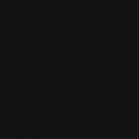
CUKORMENTES HÚSVÉTI SÜTEMÉNYEK
CUKORMENTES MEGGYES SÜTI
CUKORMENTES SZALONCUKOR RECEPT
CUKORMENTES TÚRÓS SÜTI
DIA WELLNESS RECEPTEK
EPRES SÜTI CUKOR NÉLKÜL
KÓKUSZOS SÜTI CUKOR NÉLKÜL
LAKTÓZ ÉS CUKORMENTES SÜTEMÉNY