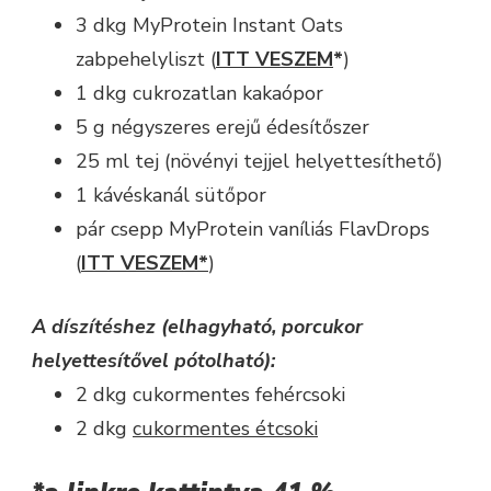
3 dkg MyProtein Instant Oats
zabpehelyliszt (
ITT VESZEM
*
)
1 dkg cukrozatlan kakaópor
5 g négyszeres erejű édesítőszer
25 ml tej (növényi tejjel helyettesíthető)
1 kávéskanál sütőpor
pár csepp MyProtein vaníliás FlavDrops
(
ITT VESZEM*
)
A díszítéshez (elhagyható, porcukor
helyettesítővel pótolható):
2 dkg cukormentes fehércsoki
2 dkg
cukormentes étcsoki