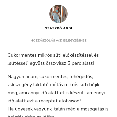
SZASZKÓ ANDI
PÁR
HOZZÁSZÓLÁS A(Z)
BEJEGYZÉSHEZ
PERCES
CUKORMENTES
Cukormentes mikrós süti előkészítéssel és
MIKRÓS
„sütéssel” együtt össz-vissz 5 perc alatt!
SÜTI
Nagyon finom, cukormentes, fehérjedús,
zsírszegény laktató diétás mikrós süti bújik
meg, ami annyi idő alatt el is készül, amennyi
idő alatt ezt a receptet elolvasod!
Ha ügyesek vagyunk, talán még a mosogatás is
belefér ebbe az időbe.