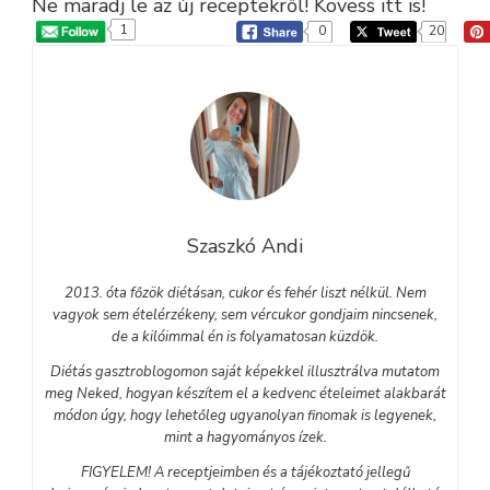
Ne maradj le az új receptekről! Kövess itt is!
1
0
20
Szaszkó Andi
2013. óta főzök diétásan, cukor és fehér liszt nélkül. Nem
vagyok sem ételérzékeny, sem vércukor gondjaim nincsenek,
de a kilóimmal én is folyamatosan küzdök.
Diétás gasztroblogomon saját képekkel illusztrálva mutatom
meg Neked, hogyan készítem el a kedvenc ételeimet alakbarát
módon úgy, hogy lehetőleg ugyanolyan finomak is legyenek,
mint a hagyományos ízek.
FIGYELEM! A receptjeimben és a tájékoztató jellegű