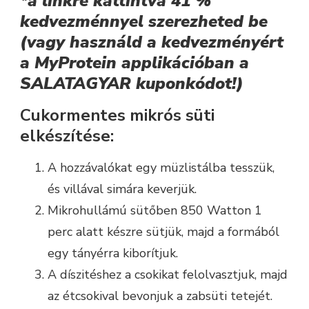
*a linkre kattintva 41 %
kedvezménnyel szerezheted be
(vagy használd a kedvezményért
a MyProtein applikációban a
SALATAGYAR kuponkódot!)
Cukormentes mikrós süti
elkészítése:
A hozzávalókat egy müzlistálba tesszük,
és villával simára keverjük.
Mikrohullámú sütőben 850 Watton 1
perc alatt készre sütjük, majd a formából
egy tányérra kiborítjuk.
A díszitéshez a csokikat felolvasztjuk, majd
az étcsokival bevonjuk a zabsüti tetejét.