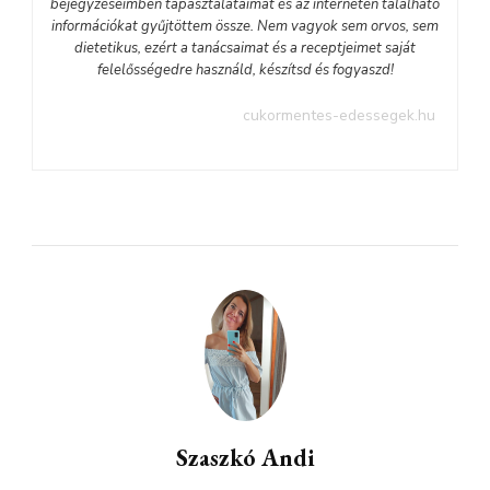
bejegyzéseimben tapasztalataimat és az interneten található
információkat gyűjtöttem össze. Nem vagyok sem orvos, sem
dietetikus, ezért a tanácsaimat és a receptjeimet saját
felelősségedre használd, készítsd és fogyaszd!
cukormentes-edessegek.hu
Szaszkó Andi