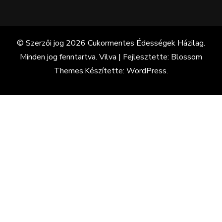
© Szerzői jog 2026
Cukormentes Édességek Házilag
.
Minden jog fenntartva.
Vilva | Fejlesztette:
Blossom
Themes
.Készítette:
WordPress
.