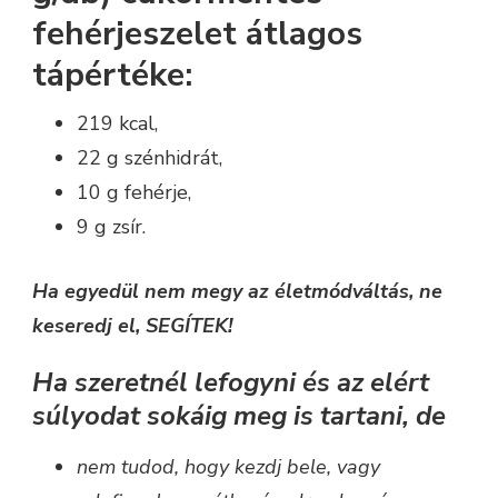
fehérjeszelet átlagos
tápértéke:
219 kcal,
22 g szénhidrát,
10 g fehérje,
9 g zsír.
Ha egyedül nem megy az életmódváltás, ne
keseredj el, SEGÍTEK!
Ha szeretnél lefogyni és az elért
súlyodat sokáig meg is tartani
,
de
nem tudod, hogy kezdj bele, vagy