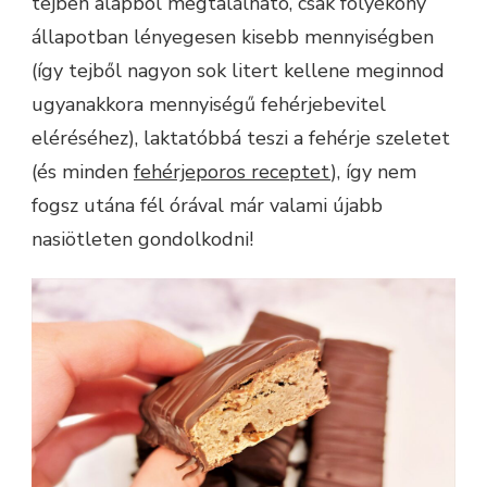
tejben alapból megtalálható, csak folyékony
állapotban lényegesen kisebb mennyiségben
(így tejből nagyon sok litert kellene meginnod
ugyanakkora mennyiségű fehérjebevitel
eléréséhez), laktatóbbá teszi a fehérje szeletet
(és minden
fehérjeporos receptet
), így nem
fogsz utána fél órával már valami újabb
nasiötleten gondolkodni!