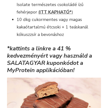
Isolate természetes csokoládé ízű
fehérjepor
(
ITT KAPHATÓ*
)
10 dkg cukormentes vagy magas
kakaótartalmú étcsoki + 1 teáskanál
kókuszzsír a bevonáshoz
*kattints a linkre a 41 %
kedvezményért vagy használd a
SALATAGYAR kuponkódot a
MyProtein applikációban!