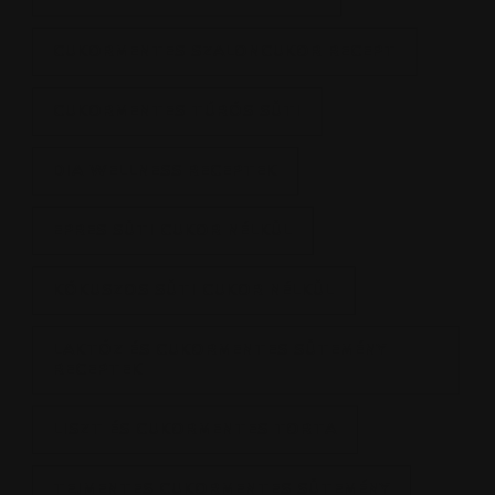
CUKORMENTES SZALONCUKOR RECEPT
CUKORMENTES TÚRÓS SÜTI
DIA WELLNESS RECEPTEK
EPRES SÜTI CUKOR NÉLKÜL
KÓKUSZOS SÜTI CUKOR NÉLKÜL
LAKTÓZ ÉS CUKORMENTES SÜTEMÉNY
RECEPTEK
LISZT ÉS CUKORMENTES TORTA
TEJMENTES CUKORMENTES SÜTEMÉNY