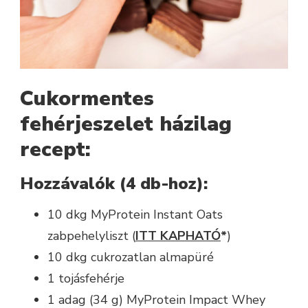
Cukormentes
fehérjeszelet házilag
recept:
Hozzávalók (4 db-hoz):
10 dkg MyProtein Instant Oats
zabpehelyliszt (
ITT KAPHATÓ
*
)
10 dkg cukrozatlan almapüré
1 tojásfehérje
1 adag (34 g) MyProtein Impact Whey