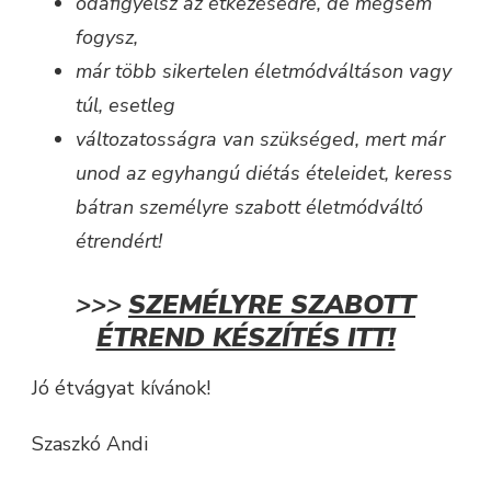
odafigyelsz az étkezésedre, de mégsem
fogysz,
már több sikertelen életmódváltáson vagy
túl, esetleg
változatosságra van szükséged, mert már
unod az egyhangú diétás ételeidet,
keress
bátran személyre szabott életmódváltó
étrendért!
>>>
SZEMÉLYRE SZABOTT
ÉTREND KÉSZÍTÉS ITT!
Jó étvágyat kívánok!
Szaszkó Andi