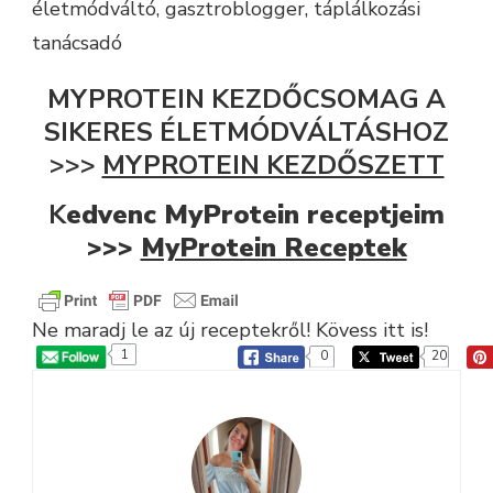
életmódváltó, gasztroblogger, táplálkozási
tanácsadó
MYPROTEIN KEZDŐCSOMAG A
SIKERES ÉLETMÓDVÁLTÁSHOZ
>>>
MYPROTEIN KEZDŐSZETT
K
edvenc MyProtein receptjeim
>>>
MyProtein Receptek
Ne maradj le az új receptekről! Kövess itt is!
1
0
20