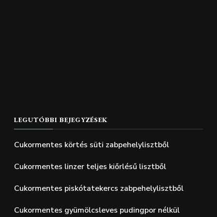
TELJES KIŐRLÉSŰ RECEPTEK
TÚRÓS SÜTI LISZT ÉS CUKOR NÉLKÜL
ZABPELYHES RECEPTEK
LEGUTÓBBI BEJEGYZÉSEK
Cukormentes körtés süti zabpehelylisztből
Cukormentes linzer teljes kiőrlésű lisztből
Cukormentes piskótatekercs zabpehelylisztből
Cukormentes gyümölcsleves pudingpor nélkül